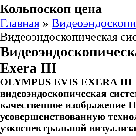
Кольпоскоп цена
Главная
»
Видеоэндоскопи
Видеоэндоскопическая сис
Видеоэндоскопическ
Exera III
OLYMPUS
EVIS
EXERA
III
видеоэндоскопическая сист
качественное изображение
H
усовершенствованную техн
узкоспектральной визуализ