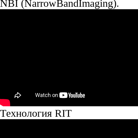
NBI (NarrowBandImaging).
Технология RIT