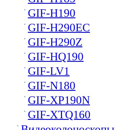
GIF-H190
GIF-H290EC
GIF-H290Z
GIF-HQ190
GIF-LV1
GIF-N180
GIF-XP190N
GIF-XTQ160
Видеоколоноскопы