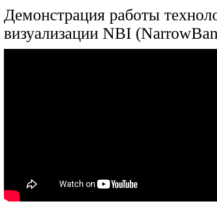
Демонстрация работы технол
визуализации NBI (NarrowBan