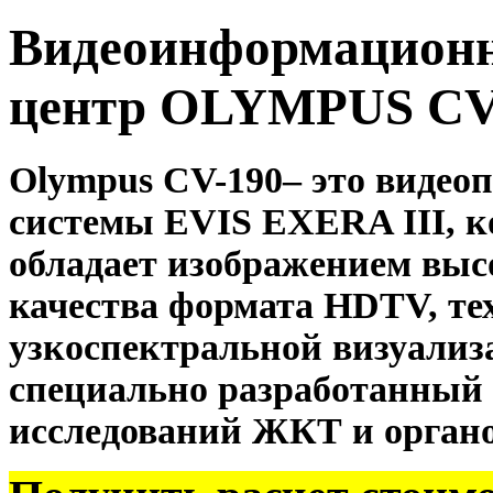
Видеоинформационн
центр OLYMPUS CV
Olympus
CV
-190– это видео
системы EVIS EXERA III, 
обладает изображением выс
качества формата
HDTV
, т
узкоспектральной визуали
специально разработанный 
исследований ЖКТ и орган