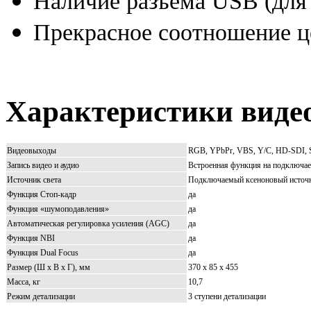
Наличие разъема USB (для 
Прекрасное соотношение це
Характеристики видео
Видеовыходы
RGB, YPbPr, VBS, Y/C, HD-SDI,
Запись видео и аудио
Встроенная функция на подключа
Источник света
Подключаемый ксеноновый источн
Функция Стоп-кадр
да
Функция «шумоподавления»
да
Автоматическая регулировка усиления (AGC)
да
Функция NBI
да
Функция Dual Focus
да
Размер (Ш х В х Г), мм
370 х 85 х 455
Масса, кг
10,7
Режим детализации
3 ступени детализации